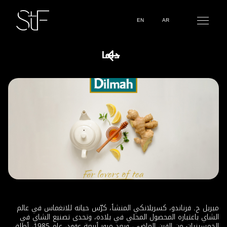
EN
AR
دلما
ميريل ج. فرناندو، كسريلانكي المنشأ، كرّس حياته للانغماس في عالم
الشاي باعتباره المحصول المحلي في بلاده، وتحدى تصنيع الشاي في
الخمسينيات من القرن الماضي، وبعد مرور أربعة عقود، عام 1985، أطلق