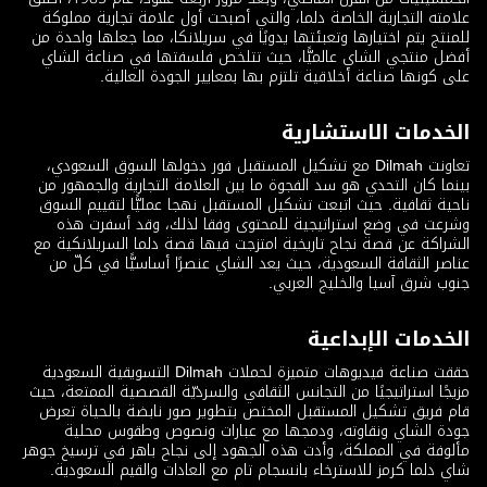
علامته التجارية الخاصة دلما، والتي أصبحت أول علامة تجارية مملوكة
للمنتج يتم اختيارها وتعبئتها يدويًا في سريلانكا، مما جعلها واحدة من
أفضل منتجي الشاي عالميًّا، حيث تتلخص فلسفتها في صناعة الشاي
على كونها صناعة أخلاقية تلتزم بها بمعايير الجودة العالية.
الخدمات الاستشارية
تعاونت Dilmah مع تشكيل المستقبل فور دخولها السوق السعودي،
بينما كان التحدي هو سد الفجوة ما بين العلامة التجارية والجمهور من
ناحية ثقافية. حيث اتبعت تشكيل المستقبل نهجا عمليًّا لتقييم السوق
وشرعت في وضع استراتيجية للمحتوى وفقا لذلك، وقد أسفرت هذه
الشراكة عن قصة نجاح تاريخية امتزجت فيها قصة دلما السريلانكية مع
عناصر الثقافة السعودية، حيث يعد الشاي عنصرًا أساسيًّا في كلّ من
جنوب شرق آسيا والخليج العربي.
الخدمات الإبداعية
حققت صناعة فيديوهات متميزة لحملات Dilmah التسويقية السعودية
مزيجًا استراتيجيًا من التجانس الثقافي والسرديّة القصصية الممتعة، حيث
قام فريق تشكيل المستقبل المختص بتطوير صور نابضة بالحياة تعرض
جودة الشاي ونقاوته، ودمجها مع عبارات ونصوص وطقوس محلية
مألوفة في المملكة، وأدت هذه الجهود إلى نجاح باهر في ترسيخ جوهر
شاي دلما كرمز للاسترخاء بانسجام تام مع العادات والقيم السعودية.