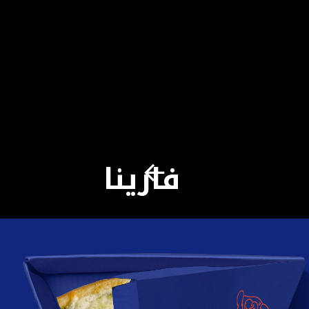
فارينا