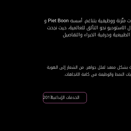
Studio Piet Boon هو استوديو عالميّ لأعمال التصميم الداخلي والخارجي وتصميم المنتجات، اشتهر بإنشاء تصميمات متّزنة ووظيفية بتناغم. أسسه Piet Boon و
إلى إيصال الاستوديو نحو التألق للعالمية، حيث نجحت
خدام المواد الطبيعية وحرفية الخبراء والتفاصيل
ة بشكل معقد لفلل جواهر. من الشعار إلى الهوية
الخدمات الإبداعية
2017