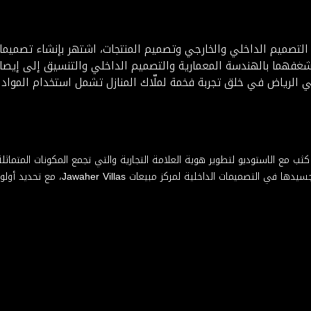
 هولندا عام 1983، وقد أدى شغفهما بالهندسة المعمارية والتصميم الداخلي والتنسيق 
ة Jawaher Villa و Piet Boon Studio في الرياض في خلق تجربة فخمة لملّاك المنازل تشمل است
مع الاستوديو لتطوير هوية العلامة التجارية والتي تجمع المكونات المتماثل
مبيعات Jawaher Villas، مع تحديد أولويات النمط والوظيفة في كافة الاتجاهات.