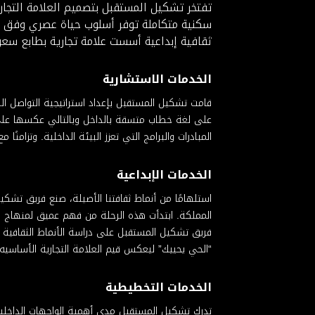
تفتخر تشكيل المستقبل بتصميم العلامة التجا
سكنية متكاملة توفر أسلوب حياة عصري وفق أر
ثقافية إبداعية أسست علامة تجارية بطابع سعود
الخدمات الاستشارية
قامت تشكيل المستقبل بإعداد استراتيجية التواصل ا
على لغة خطاب متسقة بالداخل وبالتالي عكسها عل
المبادرات والبرامج التي تعزز البيئة الداخلية. وتزام
الخدمات الإبداعية
استلهامًا من أنماط ثقافتنا الأصيلة، صنع فريق ت
المملكة. ابتدأت هذه الرحلة من فهم عميق لمنهاج و
فريق تشكيل المستقبل على دراسة الأنماط الثقافية و
“الحي يحييك” ليعكس قيم العلامة التجارية الأساسيه
الخدمات التخطيطية
تدرك تشكيل المستقبل مدى أهمية الواجهات الداخلية 