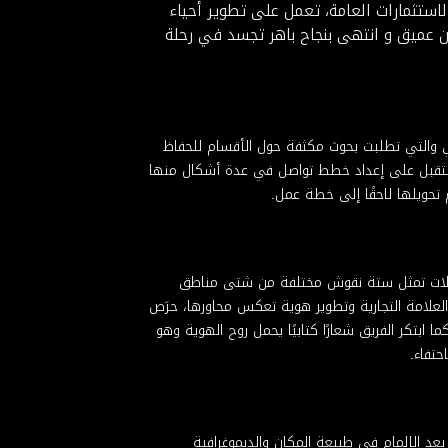
ستثمارات العامة، تعمل على تطوير أحياء
 عميق و انتهى بنجاح باهر تجسد في رحلة
ي والتي تطلبت بحوث مكثفة حول الأقسام للحفاظ
ستقبل على إعداد خطط تواصل في عدة أشكال منها
م تحويلها لاحقًا إلى خطة عمل.
تطيلات تمثل ستة نقوش مختلفة من شتى مناطق
لعلامة التجارية وتطوير هوية تعكس محاورها، حرَص
بتكر الفريق شعارًا كتابيًا يحمل روح الهوية وهو
حتفاء.
عد الإلمام في طبيعة المكان والديموغرافية