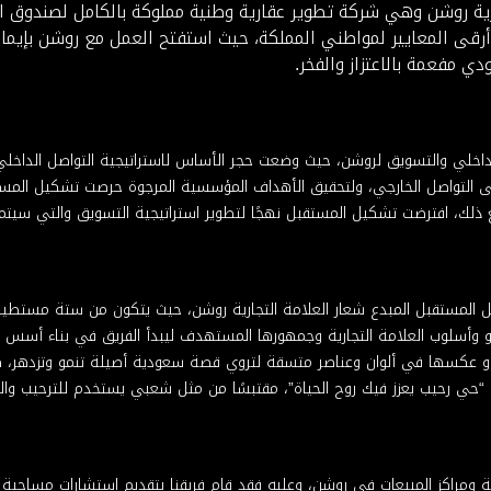
رية روشن وهي شركة تطوير عقارية وطنية مملوكة بالكامل لصندوق الا
قى المعايير لمواطني المملكة، حيث استفتح العمل مع روشن بإيمان
ي مفعمة بالاعتزاز والفخر.
لداخلي والتسويق لروشن، حيث وضعت حجر الأساس لاستراتيجية التواصل الداخل
ى التواصل الخارجي، ولتحقيق الأهداف المؤسسية المرجوة حرصت تشكيل الم
نًا مع ذلك، افترضت تشكيل المستقبل نهجًا لتطوير استراتيجية التسويق والتي سيت
شكيل المستقبل المبدع شعار العلامة التجارية روشن، حيث يتكون من ستة مس
 وأسلوب العلامة التجارية وجمهورها المستهدف ليبدأ الفريق في بناء أسس ا
 عكسها في ألوان وعناصر متسقة لتروي قصة سعودية أصيلة تنمو وتزدهر، كما ا
 “حي رحيب يعزز فيك روح الحياة”، مقتبسًا من مثل شعبي يستخدم للترحيب والا
ومراكز المبيعات في روشن، وعليه فقد قام فريقنا بتقديم استشارات مساحية ب